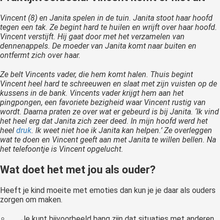
Vincent (8) en Janita spelen in de tuin. Janita stoot haar hoofd
tegen een tak. Ze begint hard te huilen en wrijft over haar hoofd.
Vincent verstijft. Hij gaat door met het verzamelen van
dennenappels. De moeder van Janita komt naar buiten en
ontfermt zich over haar.
Ze belt Vincents vader, die hem komt halen. Thuis begint
Vincent heel hard te schreeuwen en slaat met zijn vuisten op de
kussens in de bank. Vincents vader krijgt hem aan het
pingpongen, een favoriete bezigheid waar Vincent rustig van
wordt. Daarna praten ze over wat er gebeurd is bij Janita. ‘Ik vind
het heel erg dat Janita zich zeer deed. In mijn hoofd werd het
heel
druk
. Ik weet niet hoe ik Janita kan helpen.’ Ze overleggen
wat te doen en Vincent geeft aan met Janita te willen bellen. Na
het telefoontje is Vincent opgelucht.
Wat doet het met jou als ouder?
Heeft je kind moeite met emoties dan kun je je daar als ouders
zorgen om maken.
Je kunt bijvoorbeeld bang zijn dat situaties met anderen