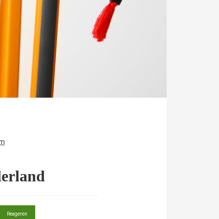
em
derland
Reageren