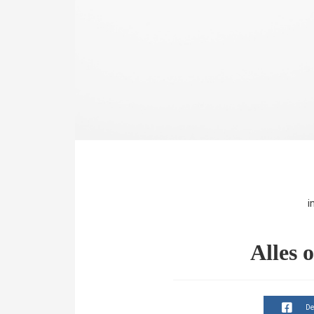
i
Alles 
De