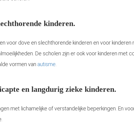
slechthorende kinderen.
olen voor dove en slechthorende kinderen en voor kinderen 
almoeilijkheden. De scholen zijn er ook voor kinderen met
aalde vormen van
autisme
.
icapte en langdurig zieke kinderen.
ingen met lichamelijke of verstandelijke beperkingen. En voo
e.
Geen kind is gelijk. Dat merk je meteen wanneer je andere kinderen over de vloer hebt. Onbewust ga je jouw kind met anderen vergelijken. Hoever is jouw kind in zijn ontwikkeling? Wat kan die ander al? Maar wat als..