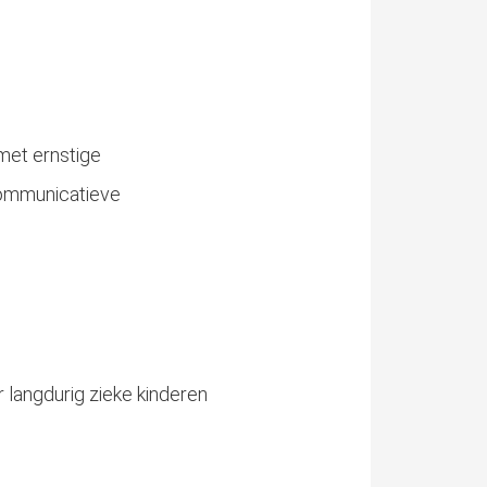
met ernstige
 communicatieve
r langdurig zieke kinderen