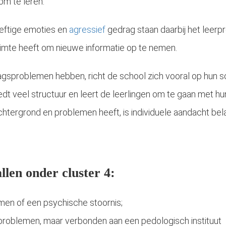
m te leren.
eftige emoties en
agressief
gedrag staan daarbij het leerp
uimte heeft om nieuwe informatie op te nemen.
gsproblemen hebben, richt de school zich vooral op hun s
iedt veel structuur en leert de leerlingen om te gaan met 
 achtergrond en problemen heeft, is individuele aandacht bel
Als je autistische kind agressief is op sommige momenten, is dit een punt van zorg voor jou als ouder. Hoe moet dat in het contact met anderen kinderen? En in je eigen gezin? En hoe ziet de toekomst eruit voor je..
llen onder cluster 4:
en of een psychische stoornis;
roblemen, maar verbonden aan een pedologisch instituut