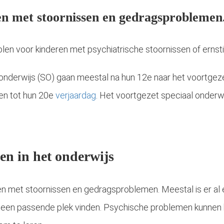
en met stoornissen en gedragsproblemen
cholen voor kinderen met psychiatrische stoornissen of ern
l onderwijs (SO) gaan meestal na hun 12e naar het voortgez
ven tot hun 20e
verjaardag
. Het voortgezet speciaal onderw
n in het onderwijs
Is je kind (met autisme) jarig en wil je een verjaardagsfeestje organiseren? Of heeft je kind een verjaardagsfeestje van een ander kind op het programma om naar toe te gaan? Een spannende situatie voor je kind. Een..
eren met stoornissen en gedragsproblemen. Meestal is er 
 een passende plek vinden. Psychische problemen kunnen b