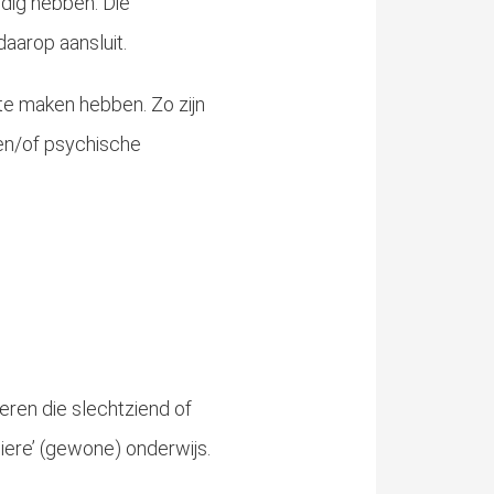
odig hebben. Die
aarop aansluit.
te maken hebben. Zo zijn
en/of psychische
eren die slechtziend of
liere’ (gewone) onderwijs.