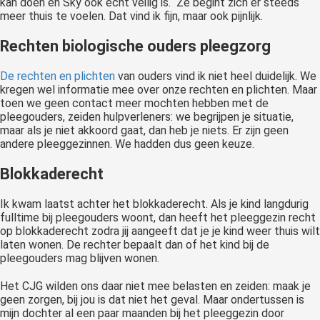
kan doen en Sky ook echt veilig is. Ze begint zich er steeds
meer thuis te voelen. Dat vind ik fijn, maar ook pijnlijk.
Rechten biologische ouders pleegzorg
De rechten en plichten
van ouders vind ik niet heel duidelijk. We
kregen wel informatie mee over onze rechten en plichten. Maar
toen we geen contact meer mochten hebben met de
pleegouders, zeiden hulpverleners: we begrijpen je situatie,
maar als je niet akkoord gaat, dan heb je niets. Er zijn geen
andere pleeggezinnen. We hadden dus geen keuze.
Blokkaderecht
Ik kwam laatst achter het blokkaderecht. Als je kind langdurig
fulltime bij pleegouders woont, dan heeft het pleeggezin recht
op blokkaderecht zodra jij aangeeft dat je je kind weer thuis wilt
laten wonen. De rechter bepaalt dan of het kind bij de
pleegouders mag blijven wonen.
Het CJG wilden ons daar niet mee belasten en zeiden: maak je
geen zorgen, bij jou is dat niet het geval. Maar ondertussen is
mijn dochter al een paar maanden bij het pleeggezin door