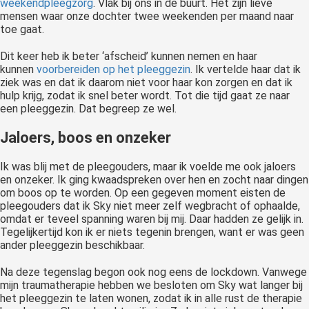
weekendpleegzorg
. Vlak bij ons in de buurt. Het zijn lieve
mensen waar onze dochter twee weekenden per maand naar
toe gaat.
Dit keer heb ik beter ‘afscheid’ kunnen nemen en haar
kunnen
voorbereiden op het pleeggezin
. Ik vertelde haar dat ik
ziek was en dat ik daarom niet voor haar kon zorgen en dat ik
hulp krijg, zodat ik snel beter wordt. Tot die tijd gaat ze naar
een pleeggezin. Dat begreep ze wel.
Jaloers, boos en onzeker
Ik was blij met de pleegouders, maar ik voelde me ook jaloers
en onzeker. Ik ging kwaadspreken over hen en zocht naar dingen
om boos op te worden. Op een gegeven moment eisten de
pleegouders dat ik Sky niet meer zelf wegbracht of ophaalde,
omdat er teveel spanning waren bij mij. Daar hadden ze gelijk in.
Tegelijkertijd kon ik er niets tegenin brengen, want er was geen
ander pleeggezin beschikbaar.
Na deze tegenslag begon ook nog eens de lockdown. Vanwege
mijn traumatherapie hebben we besloten om Sky wat langer bij
het pleeggezin te laten wonen, zodat ik in alle rust de therapie