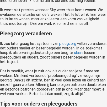
mee leren leven. Ik leer nu dat ik die emoties mag voelen.
Ik weet niet precies wanneer Sky weer thuis komt wonen. We
evalueren de situatie om de 3 weken. Het liefst wil ik haar weer
thuis laten wonen, maar er zal eerst een vorm van veiligheid
thuis moeten zijn. Daarom werk ik zo hard aan mezelf.
Pleegzorg veranderen
Ik zou later graag het systeem van
pleegzorg
willen veranderen:
dat ouders sneller en beter begeleid worden. In de toekomst
hoop ik als ervaringsdeskundige een brug te
slaan
tussen
pleegouders en ouders, zodat ouders beter begeleid worden in
het traject.
Dat is moeilijk, want je zult ook als ouder aan jezelf moeten
werken. Mijn kind vertoonde ‘probleemgedrag’ vanwege mijn
gedrag. Dankzij dit inzicht, ben ik veel gaan lezen en keihard aan
mezelf gaan werken. Alleen jij kan je eigen patronen doorbreken
en gezonde patronen doorgeven aan je kind. Maar daar moet je
wel voor werken. Beter laat dan nooit, zeg ik altijd.”
Tips voor ouders en pleegouders