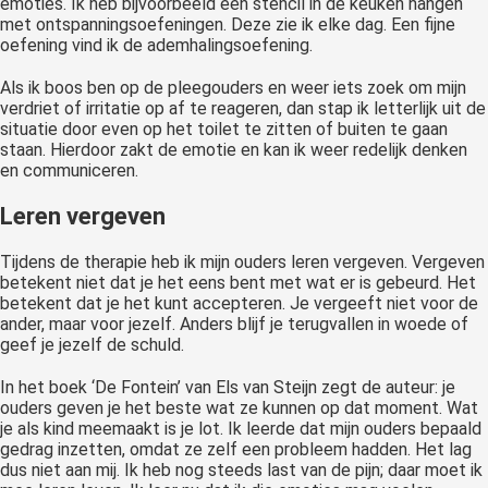
emoties. Ik heb bijvoorbeeld een stencil in de keuken hangen
met ontspanningsoefeningen. Deze zie ik elke dag. Een fijne
oefening vind ik de ademhalingsoefening.
Als ik boos ben op de pleegouders en weer iets zoek om mijn
verdriet of irritatie op af te reageren, dan stap ik letterlijk uit de
situatie door even op het toilet te zitten of buiten te gaan
staan. Hierdoor zakt de emotie en kan ik weer redelijk denken
en communiceren.
Leren vergeven
Tijdens de therapie heb ik mijn ouders leren vergeven. Vergeven
betekent niet dat je het eens bent met wat er is gebeurd. Het
betekent dat je het kunt accepteren. Je vergeeft niet voor de
ander, maar voor jezelf. Anders blijf je terugvallen in woede of
geef je jezelf de schuld.
In het boek ‘De Fontein’ van Els van Steijn zegt de auteur: je
ouders geven je het beste wat ze kunnen op dat moment. Wat
je als kind meemaakt is je lot. Ik leerde dat mijn ouders bepaald
gedrag inzetten, omdat ze zelf een probleem hadden. Het lag
dus niet aan mij. Ik heb nog steeds last van de pijn; daar moet ik