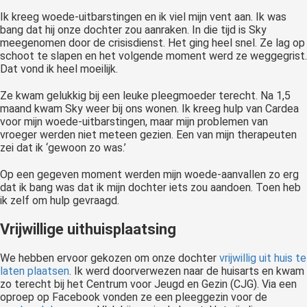
Ik kreeg woede-uitbarstingen en ik viel mijn vent aan. Ik was
bang dat hij onze dochter zou aanraken. In die tijd is Sky
meegenomen door de crisisdienst. Het ging heel snel. Ze lag op
schoot te slapen en het volgende moment werd ze weggegrist.
Dat vond ik heel moeilijk.
Ze kwam gelukkig bij een leuke pleegmoeder terecht. Na 1,5
maand kwam Sky weer bij ons wonen. Ik kreeg hulp van Cardea
voor mijn woede-uitbarstingen, maar mijn problemen van
vroeger werden niet meteen gezien. Een van mijn therapeuten
zei dat ik ‘gewoon zo was.’
Op een gegeven moment werden mijn woede-aanvallen zo erg
dat ik bang was dat ik mijn dochter iets zou aandoen. Toen heb
ik zelf om hulp gevraagd.
Vrijwillige uithuisplaatsing
We hebben ervoor gekozen om onze dochter
vrijwillig uit huis te
laten plaatsen
. Ik werd doorverwezen naar de huisarts en kwam
zo terecht bij het Centrum voor Jeugd en Gezin (CJG). Via een
oproep op Facebook vonden ze een pleeggezin voor de