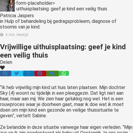
<:optin-form-placeholder>
Patricia Jaspers
in
Hulp of behandeling bij gedragsprobleem, diagnose of
stoornis van je kind.
6 min. leestijd
Vrijwillige uithuisplaatsing: geef je kind
een veilig thuis
Delen
“Ik heb vrijwillig mijn kind uit huis laten plaatsen. Mijn dochter
Sky (4) woont nu tijdelijk in een pleeggezin. Dat ligt niet aan
haar, maar aan mij. We zien haar gelukkig nog wel. Het is een
rouwproces waar je doorheen gaat, maar ik doe wat ik moet
doen om mijn kind een gezonde en veilige thuissituatie te
geven”, vertelt Sabine.
Ze belandde in deze situatie vanwege haar eigen verleden. “Mijn
zus en ik zijn geadopteerd als baby uit Oostenrijk. In ons gezin