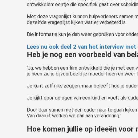
ontwikkelen: eentje die specifiek gaat over scheidin
‘Het gaat niet goed met mijn kind.’ Is dit iets wat jij de laatste tijd denkt of uitspreekt? Ben je op zoek naar informatie en probeer je een manier te vinden om je kind te helpen? Als je nog niet precies weet wat er..
Met deze vragenlijst kunnen hulpverleners samen me
dezelfde vragenlijst kijken wat er verbeterd is.
Die informatie kun je dan weer gebruiken voor onder
Lees nu ook deel 2 van het interview met
Heb je nog een voorbeeld van bel
‘Ja, we hebben een film ontwikkeld die je met een virt
je heen zie je bijvoorbeeld je moeder heen en weer l
Je kunt zelf niks zeggen, maar beleeft hoe je ouders
Je kijkt door de ogen van een kind en voelt als oud
Door daar samen met een ouder naar te gaan kijken 
Van daaruit werken we dan aan verandering.’
Hoe komen jullie op ideeën voor