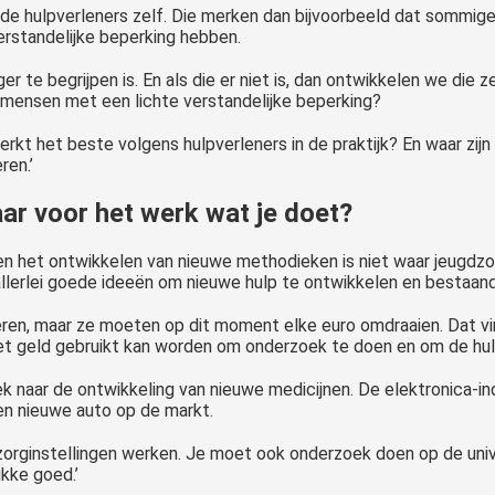
n de hulpverleners zelf. Die merken dan bijvoorbeeld dat sommige 
erstandelijke beperking hebben.
 te begrijpen is. En als die er niet is, dan ontwikkelen we die ze
n mensen met een lichte verstandelijke beperking?
rkt het beste volgens hulpverleners in de praktijk? En waar zij
en.’
aar voor het werk wat je doet?
 en het ontwikkelen van nieuwe methodieken is niet waar jeugdzor
llerlei goede ideeën om nieuwe hulp te ontwikkelen en bestaand
eren, maar ze moeten op dit moment elke euro omdraaien. Dat vind
het geld gebruikt kan worden om onderzoek te doen en om de hul
 naar de ontwikkeling van nieuwe medicijnen. De elektronica-in
en nieuwe auto op de markt.
zorginstellingen werken. Je moet ook onderzoek doen op de univer
ikke goed.’