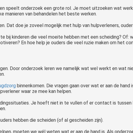
en speelt onderzoek een grote rol. Je moet uitzoeken wat werkt
elke manieren van behandelen het beste werken.
ten. Dat doe je zoveel mogelijk met hulp van hulpverleners, ouder
ste bij kinderen die veel moeite hebben met een scheiding? Of: 
iveren? En hoe help je ouders die veel ruzie maken om het con
jgen. Door onderzoek leren we namelijk wat wel werkt en wat nie
en.
ugdzorg
binnenkomen. Die vragen gaan over wat er aan de hand is 
pverlener waar ze mee kan helpen.
dingssituaties. Je hoeft niet in te vullen of er contact is tusse
en.
ouders hebben die scheiden (of al gescheiden zijn).
lpen, moeten we wél weten wat er aan de hand is. Als onderzoek
s er meer aan de hand. Wellicht zijn er gedragsproblemen of is er sprake van een beperking. De meeste..