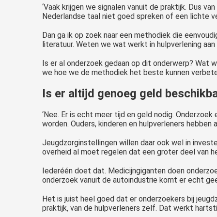
‘Vaak krijgen we signalen vanuit de praktijk. Dus va
Nederlandse taal niet goed spreken of een lichte v
Dan ga ik op zoek naar een methodiek die eenvoudiger
literatuur. Weten we wat werkt in hulpverlening aa
Is er al onderzoek gedaan op dit onderwerp? Wat we
we hoe we de methodiek het beste kunnen verbeter
Is er altijd genoeg geld beschikb
‘Nee. Er is echt meer tijd en geld nodig. Onderzoek
worden. Ouders, kinderen en hulpverleners hebben a
Jeugdzorginstellingen willen daar ook wel in invest
overheid al moet regelen dat een groter deel van 
Iederéén doet dat. Medicijngiganten doen onderzoek
onderzoek vanuit de autoindustrie komt er echt ge
Het is juist heel goed dat er onderzoekers bij jeugd
praktijk, van de hulpverleners zelf. Dat werkt hartst