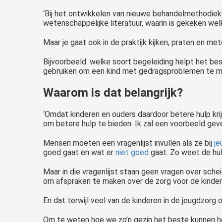
‘Bij het ontwikkelen van nieuwe behandelmethodiek
Als ouder van een kind met een stoornis of gedragsprobleem ga je vaak met hulpverleners, jeugdbeschermers, wijkteams, medewerkers van een CJG of andere partijen in gesprek om de juiste hulp voor jouw kind of gezin te..
wetenschappelijke literatuur, waarin is gekeken w
Maar je gaat ook in de praktijk kijken, praten en me
Bijvoorbeeld: welke soort begeleiding helpt het be
gebruiken om een kind met gedragsproblemen te mot
Waarom is dat belangrijk?
‘Omdat kinderen en ouders daardoor betere hulp kri
om betere hulp te bieden. Ik zal een voorbeeld gev
Mensen moeten een vragenlijst invullen als ze bij
je
goed gaat en wat er
niet goed
gaat. Zo weet de hul
Maar in die vragenlijst staan geen vragen over schei
om afspraken te maken over de zorg voor de kinder
En dat terwijl veel van de kinderen in de jeugdzorg 
Om te weten hoe we zo’n gezin het beste kunnen he
Soms loopt het even niet lekker thuis. Dat komt in de beste gezinnen voor. Meestal is het een fase, maar soms i