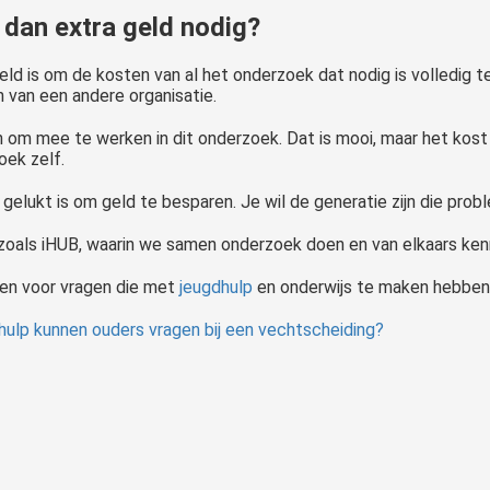
 dan extra geld nodig?
eld is om de kosten van al het onderzoek dat nodig is volledig 
en van een andere organisatie.
m mee te werken in dit onderzoek. Dat is mooi, maar het kost o
oek zelf.
lles gelukt is om geld te besparen. Je wil de generatie zijn die p
 zoals iHUB, waarin we samen onderzoek doen en van elkaars ken
en voor vragen die met
jeugdhulp
en onderwijs te maken hebben.
hulp kunnen ouders vragen bij een vechtscheiding?
Er zijn tijden dat je als ouder zijnde met je handen in het haar zit. Je hebt al zoveel geprobeerd en toch loopt het niet lekker binnen je gezin. Wellicht heeft je kind gedragsproblemen, of misschien zijn er meerdere..